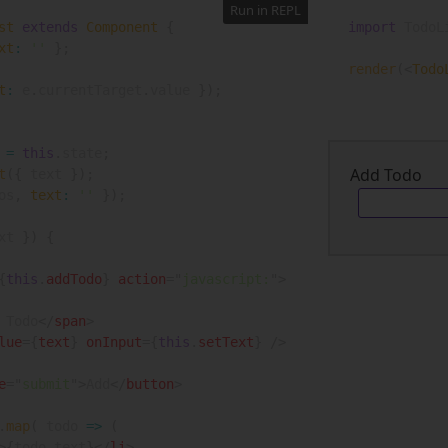
Run in REPL
st
extends
Component
{
import
 TodoL
xt
:
''
}
;
render
(
<
Todo
t
:
 e
.
currentTarget
.
value 
}
)
;
=
this
.
state
;
Add Todo
t
(
{
 text 
}
)
;
os
,
text
:
''
}
)
;
xt 
}
)
{
{
this
.
addTodo
}
action
=
"
javascript:
"
>
 Todo
</
span
>
lue
=
{
text
}
onInput
=
{
this
.
setText
}
/>
e
=
"
submit
"
>
Add
</
button
>
.
map
(
todo
=>
(
>
{
todo
.
text
}
</
li
>