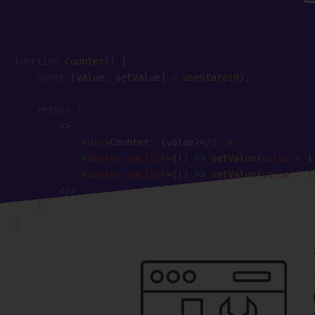
function
Counter
(
)
{
const
[
value
,
 setValue
]
=
useState
(
0
)
;
return
(
<
>
<
div
>
Counter: 
{
value
}
</
div
>
<
button
onClick
=
{
(
)
=>
setValue
(
value 
+
1
<
button
onClick
=
{
(
)
=>
setValue
(
value 
-
1
</
>
)
;
}