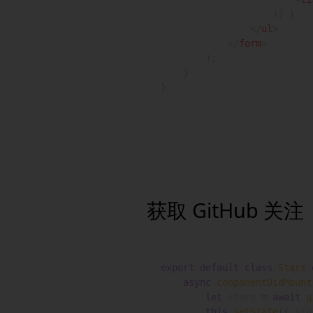
)
)
}
</
ul
>
</
form
>
)
;
}
}
获取 GitHub 关注
export
default
class
Stars
async
componentDidMount
let
 stars 
=
await
g
this
.
setState
(
{
 sta