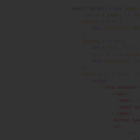
export
default
class
TodoLi
    state 
=
{
todos
:
[
]
,
te
setText
=
e
=>
{
this
.
setState
(
{
tex
}
;
addTodo
=
(
)
=>
{
let
{
 todos
,
 text 
}
        todos 
=
 todos
.
conca
this
.
setState
(
{
 tod
}
;
render
(
{
}
,
{
 todos
,
 te
return
(
<
form
onSubmit
=
<
label
>
<
span
>
Add
<
input
va
</
label
>
<
button
typ
<
ul
>
{
 todos
<
li