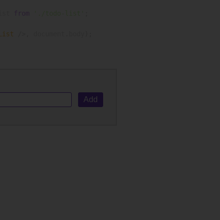
ist 
from
'./todo-list'
;
List
/>
,
 document
.
body
)
;
Add