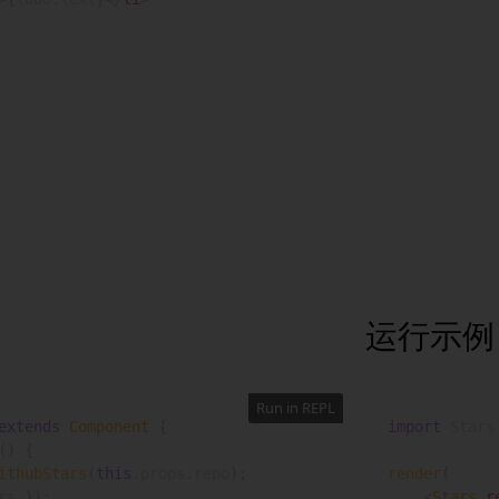
运行示例
Run in REPL
extends
Component
{
import
 Stars
(
)
{
ithubStars
(
this
.
props
.
repo
)
;
render
(
rs 
}
)
;
<
Stars
r