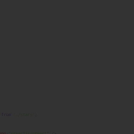
 
from
'./stars'
;
epo
=
"
preactjs/preact
"
/>
,